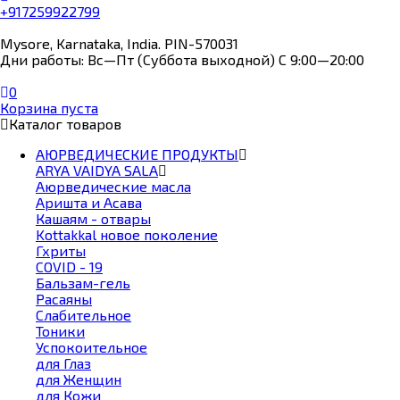
+917259922799
Mysore, Karnataka, India. PIN-570031
Дни работы: Вс—Пт (Суббота выходной) С 9:00—20:00
0
Корзина пуста
Каталог товаров
АЮРВЕДИЧЕСКИЕ ПРОДУКТЫ
ARYA VAIDYA SALA
Аюрведические масла
Аришта и Асава
Кашаям - отвары
Kottakkal новое поколение
Гхриты
COVID - 19
Бальзам-гель
Расаяны
Слабительное
Тоники
Успокоительное
для Глаз
для Женщин
для Кожи