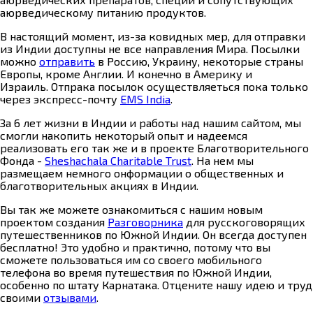
аюрведическому питанию продуктов.
В настоящий момент, из-за ковидных мер, для отправки
из Индии доступны не все направления Мира. Посылки
можно
отправить
в Россию, Украину, некоторые страны
Европы, кроме Англии. И конечно в Америку и
Израиль. Отпрака посылок осуществляеться пока только
через экспресс-почту
EMS India
.
За 6 лет жизни в Индии и работы над нашим сайтом, мы
смогли накопить некоторый опыт и надеемся
реализовать его так же и в проекте Благотворительного
Фонда -
Sheshachala Charitable Trust
. На нем мы
размещаем немного онформации о общественных и
благотворительных акциях в Индии.
Вы так же можете ознакомиться с нашим новым
проектом создания
Разговорника
для русскоговорящих
путешественников по Южной Индии. Он всегда доступен
бесплатно! Это удобно и практично, потому что вы
сможете пользоваться им со своего мобильного
телефона во время путешествия по Южной Индии,
особенно по штату Карнатака. Отцените нашу идею и труд
своими
отзывами
.