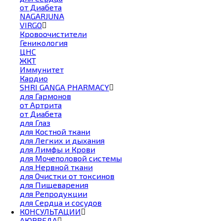
от Диабета
NAGARJUNA
VIRGO
Кровоочистители
Геникология
ЦНС
ЖКТ
Иммунитет
Кардио
SHRI GANGA PHARMACY
для Гармонов
от Артрита
от Диабета
для Глаз
для Костной ткани
для Легких и дыхания
для Лимфы и Крови
для Мочеполовой системы
для Нервной ткани
для Очистки от токсинов
для Пищеварения
для Репродукции
для Сердца и сосудов
КОНСУЛЬТАЦИИ
АЮРВЕДА