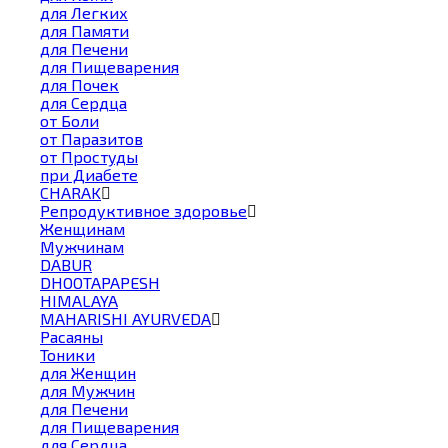
для Легких
для Памяти
для Печени
для Пищеварения
для Почек
для Сердца
от Боли
от Паразитов
от Простуды
при Диабете
CHARAK
Репродуктивное здоровье
Женщинам
Мужчинам
DABUR
DHOOTAPAPESH
HIMALAYA
MAHARISHI AYURVEDA
Расаяны
Тоники
для Женщин
для Мужчин
для Печени
для Пищеварения
для Сердца