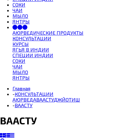
СОКИ
ЧАИ
МЫЛО
ЯНТРЫ
АЮРВЕДИЧЕСКИЕ ПРОДУКТЫ
КОНСУЛЬТАЦИИ
КУРСЫ
ЯГЬЯ В ИНДИИ
СПЕЦИИ ИНДИИ
СОКИ
ЧАИ
МЫЛО
ЯНТРЫ
Главная
-
КОНСУЛЬТАЦИИ
АЮРВЕДА
ВААСТУ
ДЖЙОТИШ
-
ВААСТУ
ВААСТУ