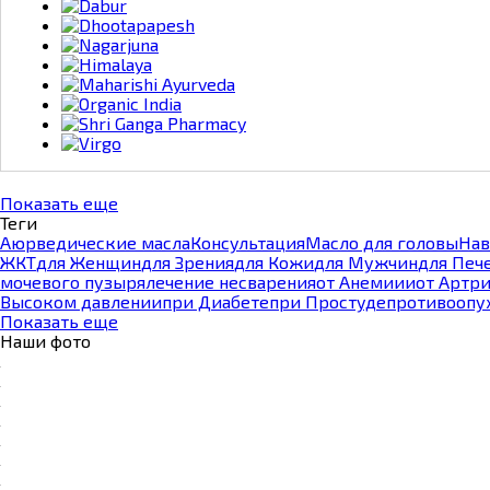
Dabur
Dhootapapesh
Nagarjuna
Himalaya
Maharishi Ayurveda
Organic India
Shri Ganga Pharmacy
Virgo
Показать еще
Теги
Аюрведические масла
Консультация
Масло для головы
Нав
ЖКТ
для Женщин
для Зрения
для Кожи
для Мужчин
для Печ
мочевого пузыря
лечение несварения
от Анемиии
от Артри
Высоком давлении
при Диабете
при Простуде
противоопу
Показать еще
Наши фото