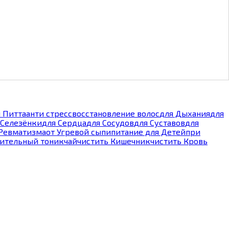
 Питта
анти стресс
восстановление волос
для Дыхания
для
 Селезёнки
для Сердца
для Сосудов
для Суставов
для
 Ревматизма
от Угревой сыпи
питание для Детей
при
тительный тоник
чай
чистить Кишечник
чистить Кровь