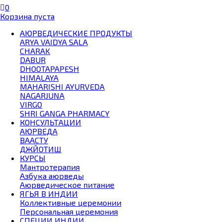
0
Корзина пуста
АЮРВЕДИЧЕСКИЕ ПРОДУКТЫ
ARYA VAIDYA SALA
CHARAK
DABUR
DHOOTAPAPESH
HIMALAYA
MAHARISHI AYURVEDA
NAGARJUNA
VIRGO
SHRI GANGA PHARMACY
КОНСУЛЬТАЦИИ
АЮРВЕДА
ВААСТУ
ДЖЙОТИШ
КУРСЫ
Мантротерапия
Азбука аюрведы
Аюрведическое питание
ЯГЬЯ В ИНДИИ
Коллективные церемонии
Персональная церемония
СПЕЦИИ ИНДИИ