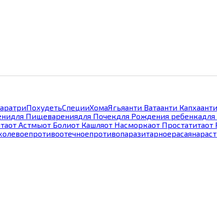
аратри
Похудеть
Специи
Хома
Ягья
анти Вата
анти Капха
анти
ени
для Пищеварения
для Почек
для Рождения ребенка
для
та
от Астмы
от Боли
от Кашля
от Насморка
от Простатита
от
холевое
противоотечное
противопаразитарное
расаяна
рас