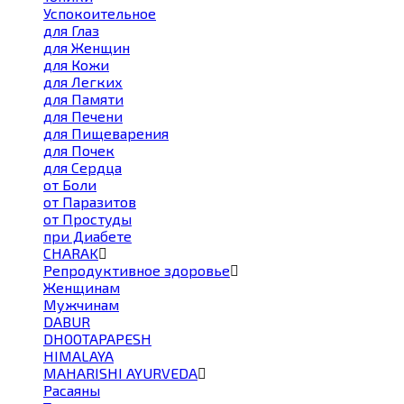
Успокоительное
для Глаз
для Женщин
для Кожи
для Легких
для Памяти
для Печени
для Пищеварения
для Почек
для Сердца
от Боли
от Паразитов
от Простуды
при Диабете
CHARAK
Репродуктивное здоровье
Женщинам
Мужчинам
DABUR
DHOOTAPAPESH
HIMALAYA
MAHARISHI AYURVEDA
Расаяны