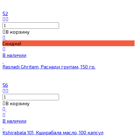
$2
В корзину
Скидка!
В наличии
Rasnadi Ghritam, Раснади гритам, 150 гр.
$6
В корзину
В наличии
Kshirabala 101, Кширабала масло, 100 капсул