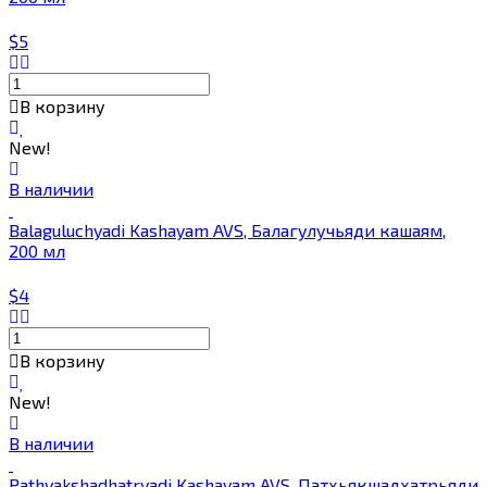
$5
В корзину
New!
В наличии
Balaguluchyadi Kashayam AVS, Балагулучьяди кашаям,
200 мл
$4
В корзину
New!
В наличии
Pathyakshadhatryadi Kashayam AVS, Патхьякшадхатрьяди