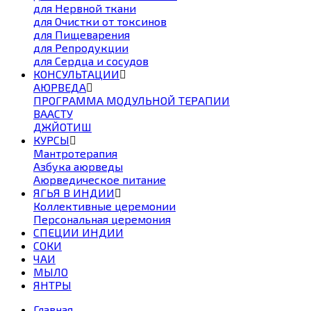
для Нервной ткани
для Очистки от токсинов
для Пищеварения
для Репродукции
для Сердца и сосудов
КОНСУЛЬТАЦИИ
АЮРВЕДА
ПРОГРАММА МОДУЛЬНОЙ ТЕРАПИИ
ВААСТУ
ДЖЙОТИШ
КУРСЫ
Мантротерапия
Азбука аюрведы
Аюрведическое питание
ЯГЬЯ В ИНДИИ
Коллективные церемонии
Персональная церемония
СПЕЦИИ ИНДИИ
СОКИ
ЧАИ
МЫЛО
ЯНТРЫ
Главная