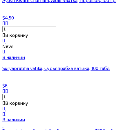
Ayush Kwath Churnam, Аюш кватха, Порошок, 100 гр.
$4,50
В корзину
New!
В наличии
Suryaprabha vatika, Сурьяпрабха ватика, 100 табл.
$6
В корзину
В наличии