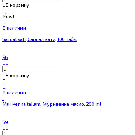
В корзину
New!
В наличии
Sarpal vati, Сарпал вати, 100 табл.
$6
В корзину
В наличии
Murivenna tailam, Муривенна масло, 200 ml
$9