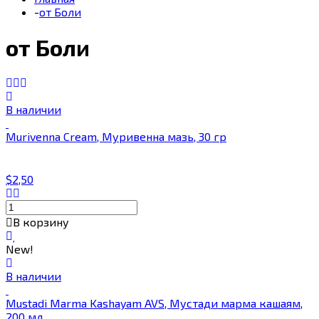
-
от Боли
от Боли
В наличии
Murivenna Cream, Муривенна мазь, 30 гр
$2,50
В корзину
New!
В наличии
Mustadi Marma Kashayam AVS, Мустади марма кашаям,
200 мл