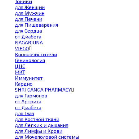
Тоники
для Женщин
для Мужчин
для Печени
для Пищеварения
для Сердца
от Диабета
NAGARJUNA
VIRGO
Кровоочистители
Геникология
ЦНС
ЖКТ
Иммунитет
Кардио
SHRI GANGA PHARMACY
для Гармонов
от Артрита
от Диабета
для Глаз
для Костной ткани
для Легких и дыхания
для Лимфы и Крови
для Мочеполовой системы