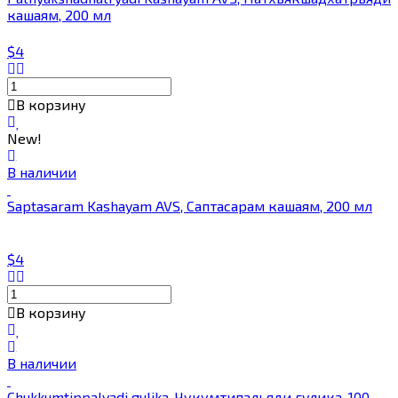
кашаям, 200 мл
$4
В корзину
New!
В наличии
Saptasaram Kashayam AVS, Саптасарам кашаям, 200 мл
$4
В корзину
В наличии
Chukkumtippalyadi gulika, Чукумтипальяди гулика, 100