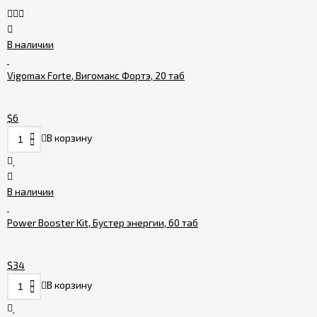
Интернет-
магазин
В наличии
Блог
Vigomax Forte, Вигомакс Фортэ, 20 таб
Хаб
$6
В корзину
Фото
В наличии
Календарь
Power Booster Kit, Бустер энергии, 60 таб
$34
В корзину