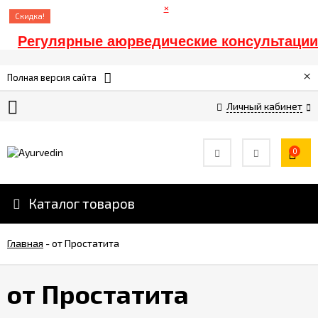
×
Скидка!
Регулярные аюрведические консультации
Главная
×
Полная версия сайта
Личный кабинет
Оплата
Доставка
0
Контакты
Каталог товаров
Информация
Главная
-
от Простатита
Спонсорам
от Простатита