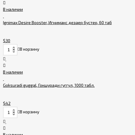
В наличии
Ignimax Desire Booster, Игнимакс дезаер бустер, 60 таб
$30
В корзину
В наличии
Goksuradi guggal, Гокшуради гуггул, 1000 табл.
$42
В корзину
В наличии