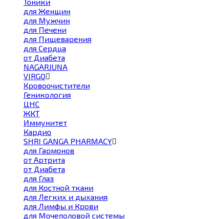
Тоники
для Женщин
для Мужчин
для Печени
для Пищеварения
для Сердца
от Диабета
NAGARJUNA
VIRGO
Кровоочистители
Геникология
ЦНС
ЖКТ
Иммунитет
Кардио
SHRI GANGA PHARMACY
для Гармонов
от Артрита
от Диабета
для Глаз
для Костной ткани
для Легких и дыхания
для Лимфы и Крови
для Мочеполовой системы