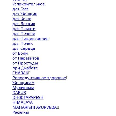
Успокоительное
для Глаз
для Женщин
для Кожи
для Легких
для Памяти
для Печени
для Пищеварения
для Почек
для Сердца
от Боли
от Паразитов
от Простуды
при Диабете
CHARAK
Репродуктивное здоровье
Женщинам
Мужчинам
DABUR
DHOOTAPAPESH
HIMALAYA
MAHARISHI AYURVEDA
Расаяны