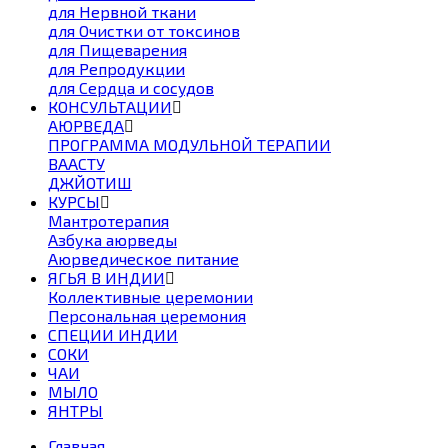
для Нервной ткани
для Очистки от токсинов
для Пищеварения
для Репродукции
для Сердца и сосудов
КОНСУЛЬТАЦИИ
АЮРВЕДА
ПРОГРАММА МОДУЛЬНОЙ ТЕРАПИИ
ВААСТУ
ДЖЙОТИШ
КУРСЫ
Мантротерапия
Азбука аюрведы
Аюрведическое питание
ЯГЬЯ В ИНДИИ
Коллективные церемонии
Персональная церемония
СПЕЦИИ ИНДИИ
СОКИ
ЧАИ
МЫЛО
ЯНТРЫ
Главная