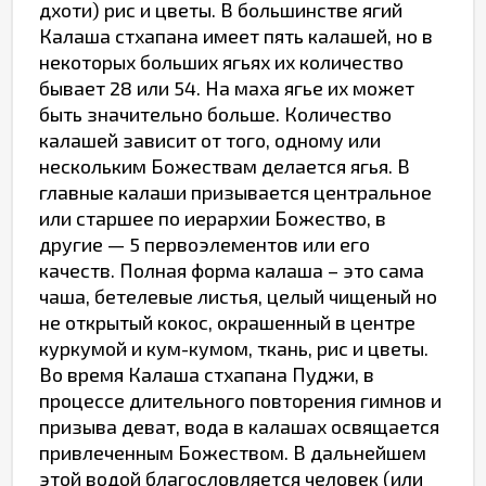
дхоти) рис и цветы. В большинстве ягий
Калаша стхапана имеет пять калашей, но в
некоторых больших ягьях их количество
бывает 28 или 54. На маха ягье их может
быть значительно больше. Количество
калашей зависит от того, одному или
нескольким Божествам делается ягья. В
главные калаши призывается центральное
или старшее по иерархии Божество, в
другие — 5 первоэлементов или его
качеств. Полная форма калаша – это сама
чаша, бетелевые листья, целый чищеный но
не открытый кокос, окрашенный в центре
куркумой и кум-кумом, ткань, рис и цветы.
Во время Калаша стхапана Пуджи, в
процессе длительного повторения гимнов и
призыва деват, вода в калашах освящается
привлеченным Божеством. В дальнейшем
этой водой благословляется человек (или