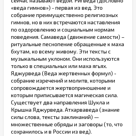
сейчас называют ведой. Ригведа (дословно
«веда гимнов») - первая из вед. Это
собрание преимущественно религиозных
гимнов, но в них встречаются наставления
по оздоровлению и социальным нормам
поведения. Самаведа (движение самости) –
ритуальные песнопение обращенные к маха
бхутам, ко всему живому. Эти тексты с
музыкальным уклоном. Они используются
только в специальных или маха ягьях.
Яджурведа (Веда жертвенных формул) -
собрание изречений и молитв, которыми
сопровождается жертвоприношение и
которым приписывается магическая сила.
Существует два направления Шукла и
Крышна Яджурведа. Атхарваведа (знание
силы слова, тексты заклинаний) —
множественные обряды и заговоры (то, что
сохранилось и в России из вед).