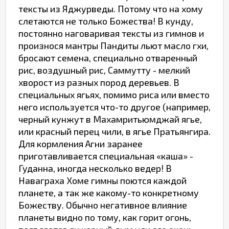
тексты из Яджурведы. Потому что на хому
слетаются не только Божества! В кунду,
постоянно наговаривая тексты из гимнов и
произнося мантры Пандиты льют масло гхи,
бросают семена, специально отваренный
рис, воздушный рис, Саммутту - мелкий
хворост из разных пород деревьев. В
специальных ягьях, помимо риса или вместо
него используется что-то другое (например,
черный кунжут в Махамритьюмджай ягье,
или красный перец чили, в ягье Пратьянгира.
Для кормления Агни заранее
приготавливается специальная «каша» -
Гуданна, иногда несколько ведер! В
Наваграха Хоме гимны поются каждой
планете, а так же какому-то конкретному
Божеству. Обычно негативное влияние
планеты видно по тому, как горит огонь,