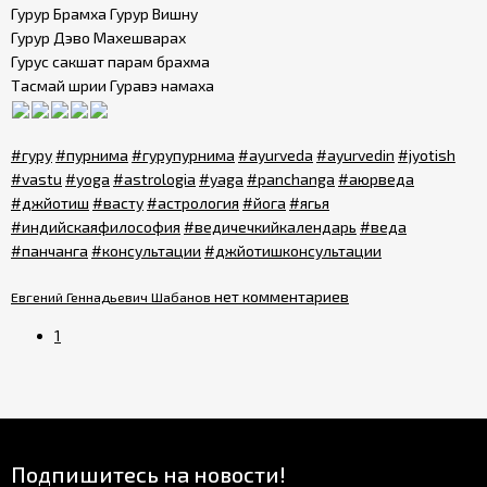
Гурур Брамха Гурур Вишну
Гурур Дэво Махешварах
Гурус сакшат парам брахма
Тасмай шрии Гуравэ намаха
#гуру
#пурнима
#гурупурнима
#ayurveda
#ayurvedin
#jyotish
#vastu
#yoga
#astrologia
#yaga
#panchanga
#аюрведа
#джйотиш
#васту
#астрология
#йога
#ягья
#индийскаяфилософия
#ведичечкийкалендарь
#веда
#панчанга
#консультации
#джйотишконсультации
нет комментариев
Евгений Геннадьевич Шабанов
1
Подпишитесь на новости!