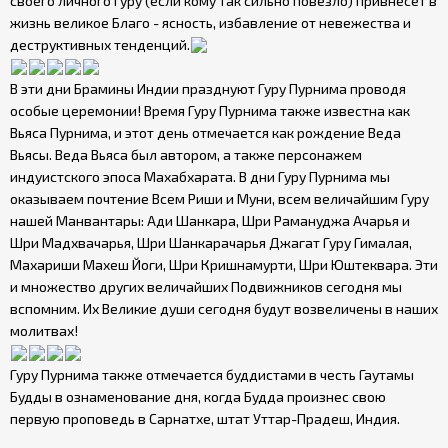
своего личного Гуру (если кому так сильно повезло) привнесет в
жизнь великое Благо - ясность, избавление от невежества и
деструктивных тенденций.
В эти дни Брамины Индии празднуют Гуру Пурнима проводя
особые церемонии! Время Гуру Пурнима также известна как
Вьяса Пурнима, и этот день отмечается как рождение Веда
Вьясы. Веда Вьяса был автором, а также персонажем
индуистского эпоса Махабхарата. В дни Гуру Пурнима мы
оказываем почтение Всем Риши и Муни, всем величайшим Гуру
нашей Манвантары: Ади Шанкара, Шри Рамануджа Ачарья и
Шри Мадхвачарья, Шри Шанкарачарья Джагат Гуру Гималая,
Махариши Махеш Йоги, Шри Кришнамурти, Шри Юштеквара. Эти
и множество других величайших Подвижников сегодня мы
вспомним. Их Великие души сегодня будут возвеличены в наших
молитвах!
Гуру Пурнима также отмечается буддистами в честь Гаутамы
Будды в ознаменование дня, когда Будда произнес свою
первую проповедь в Сарнатхе, штат Уттар-Прадеш, Индия.