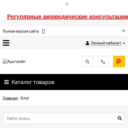
×
Регулярные аюрведические консультации
Главная
×
Полная версия сайта
Личный кабинет
Оплата
Доставка
0
Контакты
Каталог товаров
Информация
Главная
-
Блог
Спонсорам