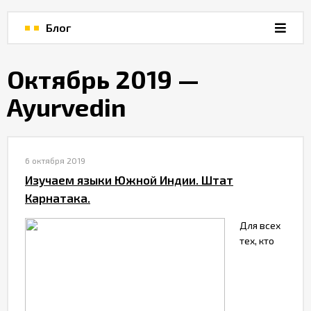
Интернет-
магазин
Блог
Блог
Октябрь 2019 —
Ayurvedin
Хаб
Фото
6 октября 2019
Изучаем языки Южной Индии. Штат
Календарь
Карнатака.
Для всех
тех, кто