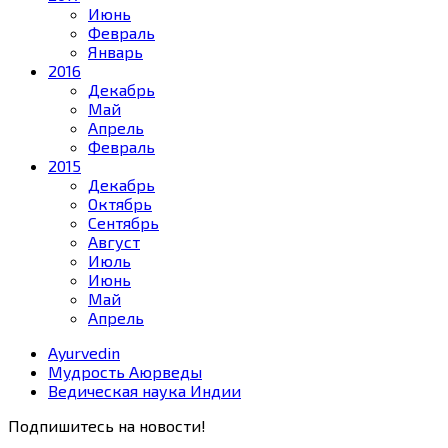
Июнь
Февраль
Январь
2016
Декабрь
Май
Апрель
Февраль
2015
Декабрь
Октябрь
Сентябрь
Август
Июль
Июнь
Май
Апрель
Ayurvedin
Мудрость Аюрведы
Ведическая наука Индии
Подпишитесь на новости!