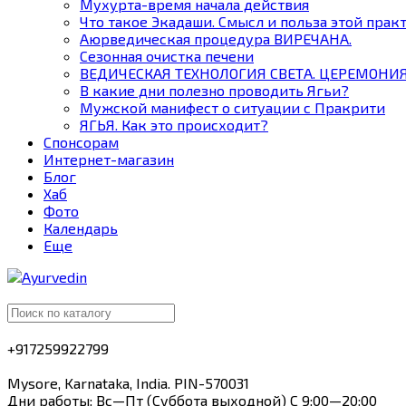
Мухурта-время начала действия
Что такое Экадаши. Смысл и польза этой прак
Аюрведическая процедура ВИРЕЧАНА.
Сезонная очистка печени
ВЕДИЧЕСКАЯ ТЕХНОЛОГИЯ СВЕТА. ЦЕРЕМОНИЯ 
В какие дни полезно проводить Ягьи?
Мужской манифест о ситуации с Пракрити
ЯГЬЯ. Как это происходит?
Спонсорам
Интернет-магазин
Блог
Хаб
Фото
Календарь
Еще
+917259922799
Mysore, Karnataka, India. PIN-570031
Дни работы: Вс—Пт (Суббота выходной) С 9:00—20:00