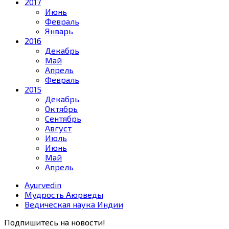
2017
Июнь
Февраль
Январь
2016
Декабрь
Май
Апрель
Февраль
2015
Декабрь
Октябрь
Сентябрь
Август
Июль
Июнь
Май
Апрель
Ayurvedin
Мудрость Аюрведы
Ведическая наука Индии
Подпишитесь на новости!