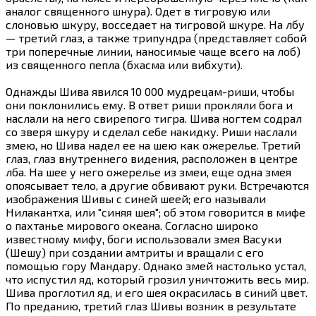
аналог священного шнура). Одет в тигровую или
слоновью шкуру, восседает на тигровой шкуре. На лбу
— третий глаз, а также трипундра (представляет собой
три поперечные линии, наносимые чаще всего на лоб)
из священного пепла (бхасма или вибхути).
Однажды Шива явился 10 000 мудрецам-риши, чтобы
они поклонились ему. В ответ риши прокляли бога и
наслали на него свирепого тигра. Шива ногтем содрал
со зверя шкуру и сделал себе накидку. Риши наслали
змею, но Шива надел ее на шею как ожерелье. Третий
глаз, глаз внутреннего видения, расположен в центре
лба. На шее у него ожерелье из змеи, еще одна змея
опоясывает тело, а другие обвивают руки. Встречаются
изображения Шивы с синей шеей; его называли
Нилакантха, или "синяя шея"; об этом говорится в мифе
о пахтанье мирового океана. Согласно широко
известному мифу, боги использовали змея Васуки
(Шешу) при создании амтриты и вращали с его
помощью гору Мандару. Однако змей настолько устал,
что испустил яд, который грозил уничтожить весь мир.
Шива проглотил яд, и его шея окрасилась в синий цвет.
По преданию, третий глаз Шивы возник в результате