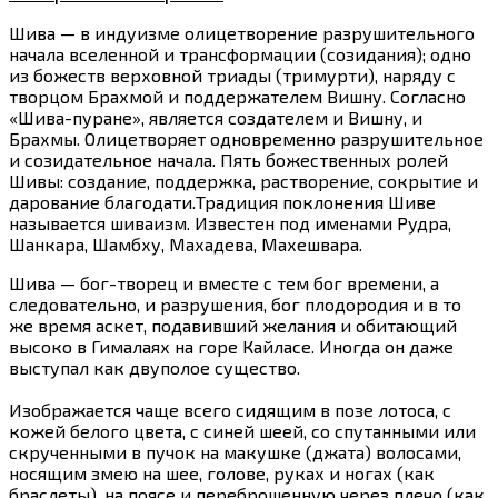
Шива — в индуизме олицетворение разрушительного
начала вселенной и трансформации (созидания); одно
из божеств верховной триады (тримурти), наряду с
творцом Брахмой и поддержателем Вишну. Согласно
«Шива-пуране», является создателем и Вишну, и
Брахмы. Олицетворяет одновременно разрушительное
и созидательное начала. Пять божественных ролей
Шивы: создание, поддержка, растворение, сокрытие и
дарование благодати.Традиция поклонения Шиве
называется шиваизм. Известен под именами Рудра,
Шанкара, Шамбху, Махадева, Махешвара.
Шива — бог-творец и вместе с тем бог времени, а
следовательно, и разрушения, бог плодородия и в то
же время аскет, подавивший желания и обитающий
высоко в Гималаях на горе Кайласе. Иногда он даже
выступал как двуполое существо.
Изображается чаще всего сидящим в позе лотоса, с
кожей белого цвета, с синей шеей, со спутанными или
скрученными в пучок на макушке (джата) волосами,
носящим змею на шее, голове, руках и ногах (как
браслеты), на поясе и переброшенную через плечо (как