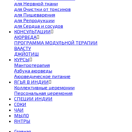
для Нервной ткани
для Очистки от токсинов
для Пищеварения
для Репродукции
для Сердца и сосудов
КОНСУЛЬТАЦИИ
АЮРВЕДА
ПРОГРАММА МОДУЛЬНОЙ ТЕРАПИИ
ВААСТУ
ДЖЙОТИШ
КУРСЫ
Мантротерапия
Азбука аюрведы
Аюрведическое питание
ЯГЬЯ В ИНДИИ
Коллективные церемонии
Персональная церемония
СПЕЦИИ ИНДИИ
СОКИ
ЧАИ
МЫЛО
ЯНТРЫ
Главная