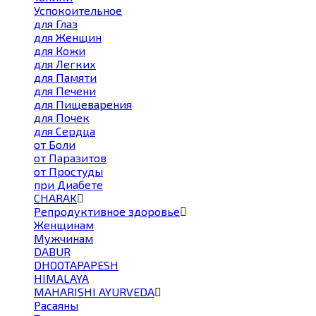
Успокоительное
для Глаз
для Женщин
для Кожи
для Легких
для Памяти
для Печени
для Пищеварения
для Почек
для Сердца
от Боли
от Паразитов
от Простуды
при Диабете
CHARAK
Репродуктивное здоровье
Женщинам
Мужчинам
DABUR
DHOOTAPAPESH
HIMALAYA
MAHARISHI AYURVEDA
Расаяны