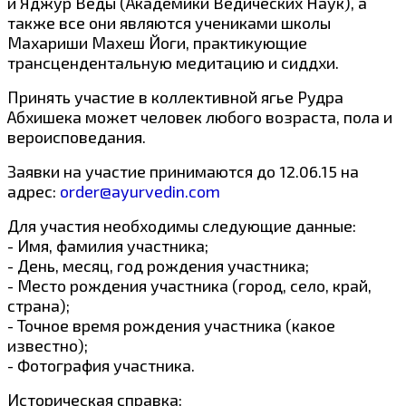
и Яджур Веды (Академики Ведических Наук), а
также все они являются учениками школы
Махариши Махеш Йоги, практикующие
трансцендентальную медитацию и сиддхи.
Принять участие в коллективной ягье Рудра
Абхишека может человек любого возраста, пола и
вероисповедания.
Заявки на участие принимаются до 12.06.15 на
адрес:
order@ayurvedin.com
Для участия необходимы следующие данные:
- Имя, фамилия участника;
- День, месяц, год рождения участника;
- Место рождения участника (город, село, край,
страна);
- Точное время рождения участника (какое
известно);
- Фотография участника.
Историческая справка: