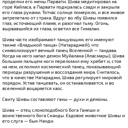
проделки его жены Парвати. Шива медитировал на
горе Кайласа, а Парвати подкралась сзади и закрыла
его глаза руками. Тотчас солнце померкло, и все живое
затрепетало от страха. Вдруг во лбу Шивы появился
глаз, источающий пламя, и разогнал тьму. Огонь,
вырвавшийся из глаза, осветил все Гималаи.
Шива часто изображают танцующим, его именуют
также «Владыкой танца» (Натараджей), что
символизирует вечный танец Вселенной — тандава.
Когда на него напал демон Муйалака (Апасмары), Шива
большим пальцем ноги переломил ему хребет и, стоя
на нем, исполнил космический танец, показывающий
периоды разрушения и воссоздания мира. Считалось,
что в качестве Натараджи, Шива регулирует мировой
порядок. Устав танцевать, он останавливается, и во
вселенной воцаряется хаос.
Свиту Шивы составляют ганы — духи и демоны.
Шива — отец слоноподобного бога Ганеши и
воинственного бога Сканды. Ездовое животное Шивы и
его слуга — бык Нанди.