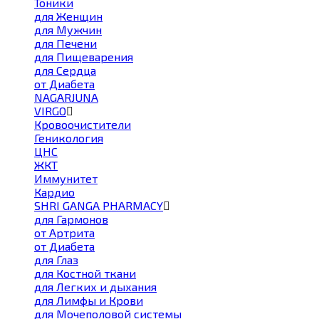
Тоники
для Женщин
для Мужчин
для Печени
для Пищеварения
для Сердца
от Диабета
NAGARJUNA
VIRGO
Кровоочистители
Геникология
ЦНС
ЖКТ
Иммунитет
Кардио
SHRI GANGA PHARMACY
для Гармонов
от Артрита
от Диабета
для Глаз
для Костной ткани
для Легких и дыхания
для Лимфы и Крови
для Мочеполовой системы