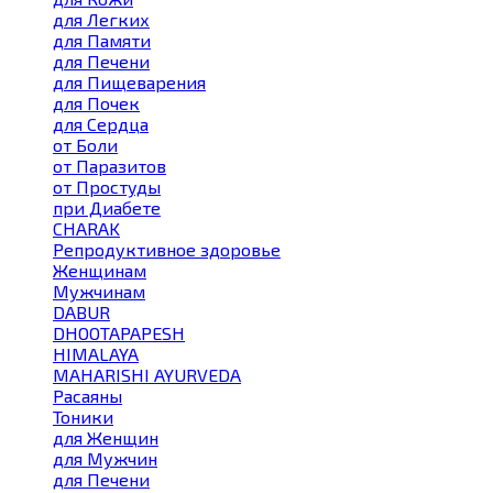
для Легких
для Памяти
для Печени
для Пищеварения
для Почек
для Сердца
от Боли
от Паразитов
от Простуды
при Диабете
CHARAK
Репродуктивное здоровье
Женщинам
Мужчинам
DABUR
DHOOTAPAPESH
HIMALAYA
MAHARISHI AYURVEDA
Расаяны
Тоники
для Женщин
для Мужчин
для Печени