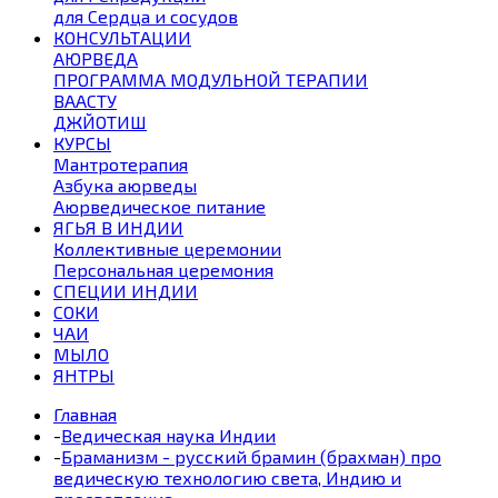
для Сердца и сосудов
КОНСУЛЬТАЦИИ
АЮРВЕДА
ПРОГРАММА МОДУЛЬНОЙ ТЕРАПИИ
ВААСТУ
ДЖЙОТИШ
КУРСЫ
Мантротерапия
Азбука аюрведы
Аюрведическое питание
ЯГЬЯ В ИНДИИ
Коллективные церемонии
Персональная церемония
СПЕЦИИ ИНДИИ
СОКИ
ЧАИ
МЫЛО
ЯНТРЫ
Главная
-
Ведическая наука Индии
-
Браманизм - русский брамин (брахман) про
ведическую технологию света, Индию и