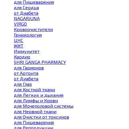
для Пищеварения
для Сердца
от Диабета
NAGARJUNA
VIRGO
Кровоочистители
Геникология
ЦНС
ЖКТ
Иммунитет
Кардио
SHRI GANGA PHARMACY
для Гармонов
от Артрита
от Диабета
для Глаз
для Костной ткани
для Легких и дыхания
для Лимфы и Крови
для Мочеполовой системы
для Нервной ткани
для Очистки от токсинов
для Пищеварения
для Репродукции